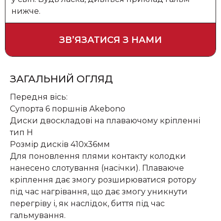
нижче.
ЗВʼЯЗАТИСЯ З НАМИ
ЗАГАЛЬНИЙ ОГЛЯД
Передня вісь:
Супорта 6 поршнів Akebono
Диски двоскладові на плаваючому кріпленні
тип Н
Розмір дисків 410х36мм
Для поновлення плями контакту колодки
нанесено слотування (насічки). Плаваюче
кріплення дає змогу розширюватися ротору
під час нагрівання, що дає змогу уникнути
перегріву і, як наслідок, биття під час
гальмування.