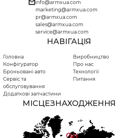
mail
info@armxua.com
marketing@armxua.com
pr@armxua.com
sales@armxua.com
service@armxua.com
НАВІГАЦІЯ
Головна
Виробництво
Конфігуратор
Про нас
Броньовані авто
Технології
Сервіс та
Питання
обслуговування
Додаткові запчастини
МІСЦЕЗНАХОДЖЕННЯ
location_on
location_on