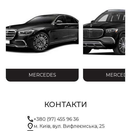
MERCEDES
MERCEDE
КОНТАКТИ
call
+380 (97) 455 96 36
location_on
м. Київ, вул. Вифлеємська, 25