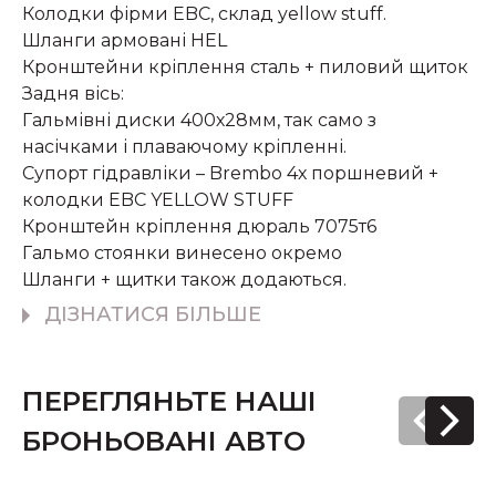
Колодки фірми EBC, склад yellow stuff.
Шланги армовані HEL
Кронштейни кріплення сталь + пиловий щиток
Задня вісь:
Гальмівні диски 400х28мм, так само з
насічками і плаваючому кріпленні.
Супорт гідравліки – Brembo 4х поршневий +
колодки EBC YELLOW STUFF
Кронштейн кріплення дюраль 7075т6
Гальмо стоянки винесено окремо
Шланги + щитки також додаються.
ДІЗНАТИСЯ БІЛЬШЕ
ПЕРЕГЛЯНЬТЕ НАШІ
БРОНЬОВАНІ АВТО