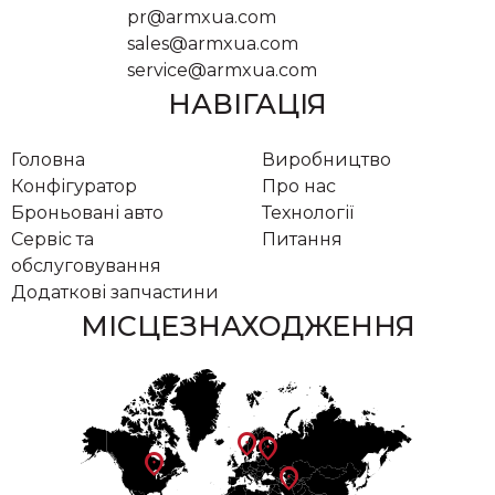
pr@armxua.com
sales@armxua.com
service@armxua.com
НАВІГАЦІЯ
Головна
Виробництво
Конфігуратор
Про нас
Броньовані авто
Технології
Сервіс та
Питання
обслуговування
Додаткові запчастини
МІСЦЕЗНАХОДЖЕННЯ
location_on
location_on
location_on
location_on