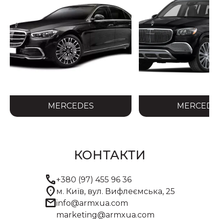
MERCEDES
MERCEDE
КОНТАКТИ
call
+380 (97) 455 96 36
location_on
м. Київ, вул. Вифлеємська, 25
mail
info@armxua.com
marketing@armxua.com