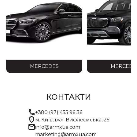
MERCEDES
MERCEDE
КОНТАКТИ
call
+380 (97) 455 96 36
location_on
м. Київ, вул. Вифлеємська, 25
mail
info@armxua.com
marketing@armxua.com