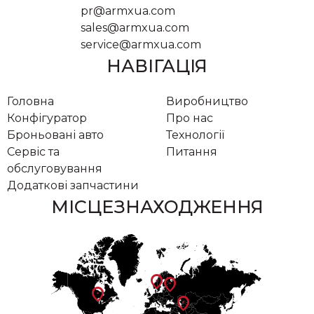
pr@armxua.com
sales@armxua.com
service@armxua.com
НАВІГАЦІЯ
Головна
Виробництво
Конфігуратор
Про нас
Броньовані авто
Технології
Сервіс та
Питання
обслуговування
Додаткові запчастини
МІСЦЕЗНАХОДЖЕННЯ
location_on
location_on
location_on
location_on