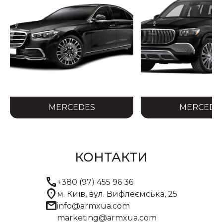
MERCEDES
MERCEDE
КОНТАКТИ
call
+380 (97) 455 96 36
location_on
м. Київ, вул. Вифлеємська, 25
mail
info@armxua.com
marketing@armxua.com