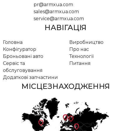
pr@armxua.com
sales@armxua.com
service@armxua.com
НАВІГАЦІЯ
Головна
Виробництво
Конфігуратор
Про нас
Броньовані авто
Технології
Сервіс та
Питання
обслуговування
Додаткові запчастини
МІСЦЕЗНАХОДЖЕННЯ
location_on
location_on
location_on
location_on