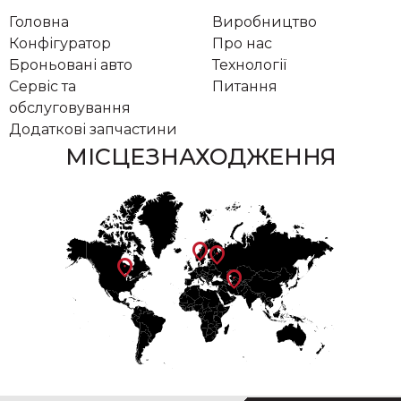
Головна
Виробництво
Конфігуратор
Про нас
Броньовані авто
Технології
Сервіс та
Питання
обслуговування
Додаткові запчастини
МІСЦЕЗНАХОДЖЕННЯ
location_on
location_on
location_on
location_on