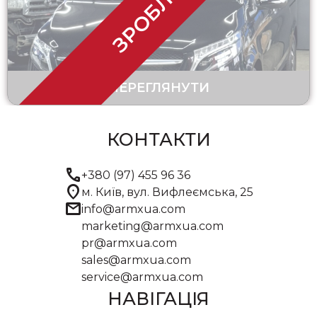
ЗРОБЛЕНО
ПЕРЕГЛЯНУТИ
КОНТАКТИ
call
+380 (97) 455 96 36
location_on
м. Київ, вул. Вифлеємська, 25
mail
info@armxua.com
marketing@armxua.com
pr@armxua.com
sales@armxua.com
service@armxua.com
НАВІГАЦІЯ