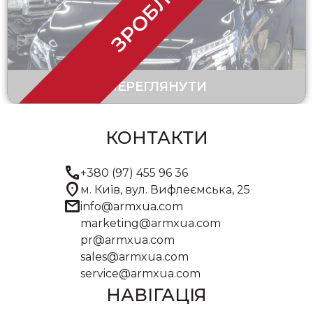
ЗРОБЛЕНО
ПЕРЕГЛЯНУТИ
КОНТАКТИ
call
+380 (97) 455 96 36
location_on
м. Київ, вул. Вифлеємська, 25
mail
info@armxua.com
marketing@armxua.com
pr@armxua.com
sales@armxua.com
service@armxua.com
НАВІГАЦІЯ