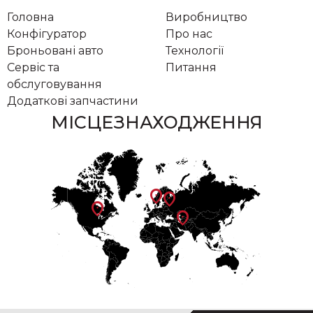
Головна
Виробництво
Конфігуратор
Про нас
Броньовані авто
Технології
Сервіс та
Питання
обслуговування
Додаткові запчастини
МІСЦЕЗНАХОДЖЕННЯ
location_on
location_on
location_on
location_on