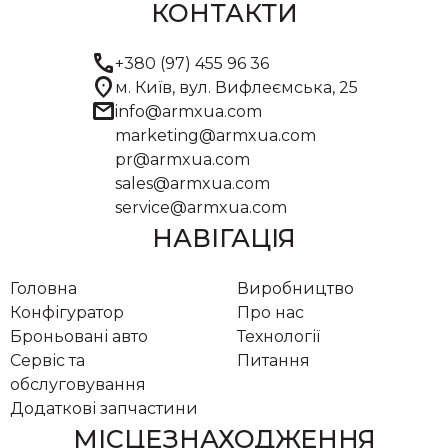
КОНТАКТИ
call
+380 (97) 455 96 36
location_on
м. Київ, вул. Вифлеємська, 25
mail
info@armxua.com
marketing@armxua.com
pr@armxua.com
sales@armxua.com
service@armxua.com
НАВІГАЦІЯ
Головна
Виробництво
Конфігуратор
Про нас
Броньовані авто
Технології
Сервіс та
Питання
обслуговування
Додаткові запчастини
МІСЦЕЗНАХОДЖЕННЯ