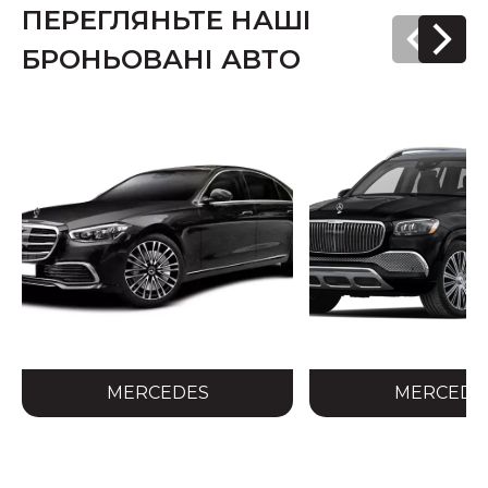
ПЕРЕГЛЯНЬТЕ НАШІ
тільки незалежні балістичні лабораторії
затвердять нові технології.
БРОНЬОВАНІ АВТО
MERCEDES
MERCEDE