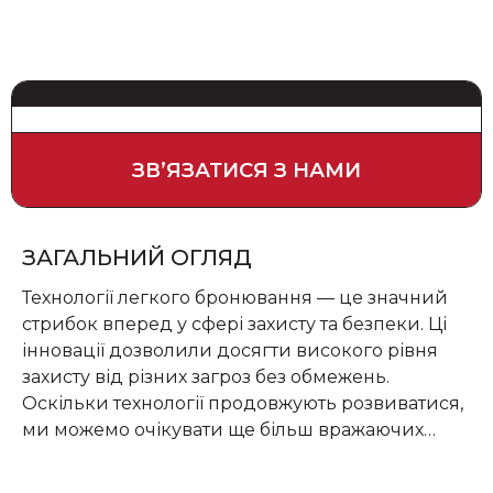
ЗВʼЯЗАТИСЯ З НАМИ
ЗАГАЛЬНИЙ ОГЛЯД
Технології легкого бронювання — це значний
стрибок вперед у сфері захисту та безпеки. Ці
інновації дозволили досягти високого рівня
захисту від різних загроз без обмежень.
Оскільки технології продовжують розвиватися,
ми можемо очікувати ще більш вражаючих
розробок у сфері легкої бронетехніки, які
стануть доступними для клієнтів ArmХ, як