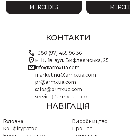
MERCEDES
MERCEDE
КОНТАКТИ
call
+380 (97) 455 96 36
location_on
м. Київ, вул. Вифлеємська, 25
mail
info@armxua.com
marketing@armxua.com
pr@armxua.com
sales@armxua.com
service@armxua.com
НАВІГАЦІЯ
Головна
Виробництво
Конфігуратор
Про нас
Броньовані авто
Технології