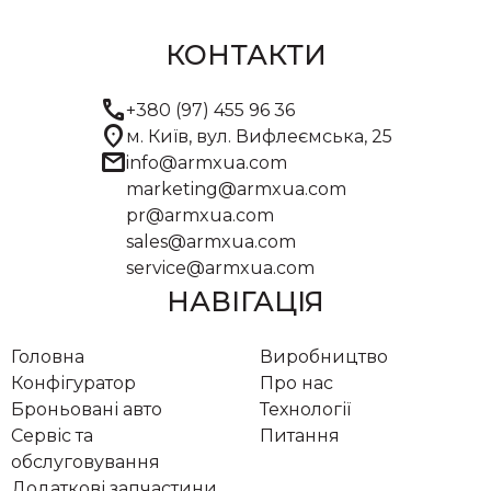
КОНТАКТИ
call
+380 (97) 455 96 36
location_on
м. Київ, вул. Вифлеємська, 25
mail
info@armxua.com
marketing@armxua.com
pr@armxua.com
sales@armxua.com
service@armxua.com
НАВІГАЦІЯ
Головна
Виробництво
Конфігуратор
Про нас
Броньовані авто
Технології
Сервіс та
Питання
обслуговування
Додаткові запчастини