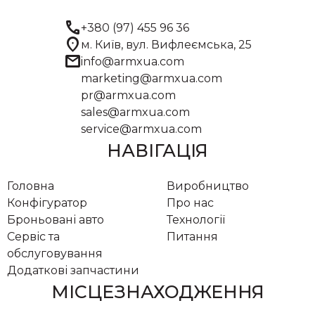
call
+380 (97) 455 96 36
location_on
м. Київ, вул. Вифлеємська, 25
mail
info@armxua.com
marketing@armxua.com
pr@armxua.com
sales@armxua.com
service@armxua.com
НАВІГАЦІЯ
Головна
Виробництво
Конфігуратор
Про нас
Броньовані авто
Технології
Сервіс та
Питання
обслуговування
Додаткові запчастини
МІСЦЕЗНАХОДЖЕННЯ